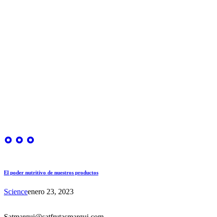
El poder nutritivo de nuestros productos
Science
enero 23, 2023
Satmargui@satfrutasmargui.com